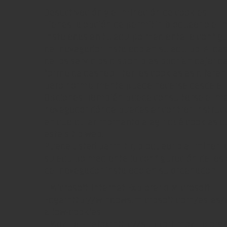
Desactivación y eliminación de cookies
Tienes la opción de permitir, bloquear o eli
instaladas en tu equipo mediante la config
del navegador instalado en su equipo. Al de
de los servicios disponibles podrían dejar de
forma de deshabilitar las cookies es difere
pero normalmente puede hacerse desde el
Opciones. También puede consultarse el me
navegador dónde puedes encontrar instrucc
en cualquier momento elegir qué cookies q
este sitio web.
Puede usted permitir, bloquear o eliminar l
su equipo mediante la configuración de las
del navegador instalado en su ordenador:
• Microsoft Internet Explorer o Microsoft
Edge:http://windows.microsoft.com/es-es/w
allow-cookies
• Mozilla Firefox:http://support.mozilla.or