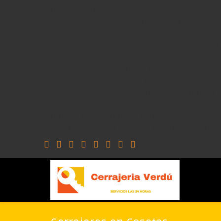
sitios-web-guarden-sus-preferencia
• Chrome:https://support.google.com/acc
hl=es
• Safari:http://safari.helpmax.net/es/priv
gestionar-las-cookies/
• Opera:http://help.opera.com/Linux/10.60
Además, también puede gestionar el almacé
navegador a través de herramientas como l
siguientes
• Ghostery:www.ghostery.com/
• Your Online Choices:www.youronlinechoic