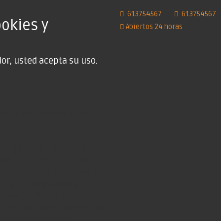
613754567
613754567
ookies y
Abiertos 24 horas
or, usted acepta su uso.
o de las cookies en su
cargar en su equipo a
s que tienen un papel
rvicios de la sociedad de
a página web almacenar y
 navegación de un
 información obtenida, se
mejorar el servicio