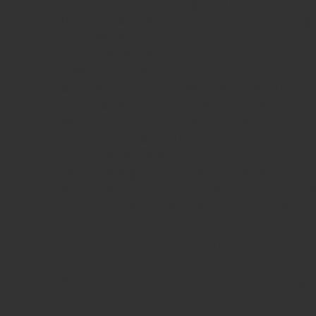
Existe también una segunda clasificación s
que permanecen almacenadas en el navegad
tratarse de:
• Cookies de sesión:
Diseñadas para recabar y almacenar datos 
accede a una página web. Se suelen emple
información que solo interesa conservar par
servicio solicitado por el usuario en una sola
de productos adquiridos).
• Cookies persistentes:
Los datos siguen almacenados en el termin
y tratados durante un periodo definido por 
cookie, y que puede ir de unos minutos a va
Por último, existe otra clasificación con se
la finalidad para la que se traten los datos 
• Cookies técnicas:
Aquellas que permiten al usuario la navegac
página web, plataforma o aplicación y la uti
opciones o servicios que en ella existan co