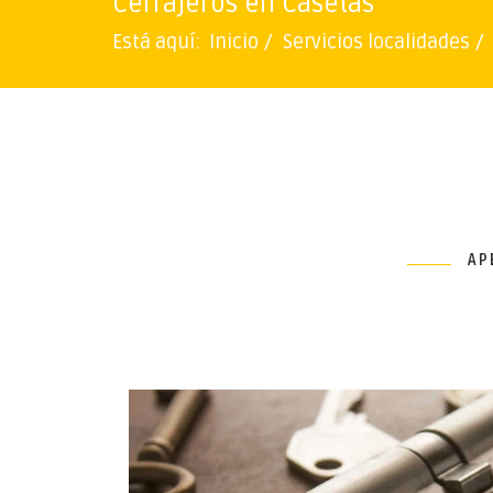
Cerrajeros en Casetas
Está aquí:
Inicio
Servicios localidades
AP