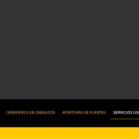
ounts/answer/61416?
acidad-y-seguridad/como-
/es-ES/cookies.html
n de cookies en su
as
es.com/es/
CERRAJEROS EN ZARAGOZA
APERTURAS DE PUERTAS
SERVICIOS LO