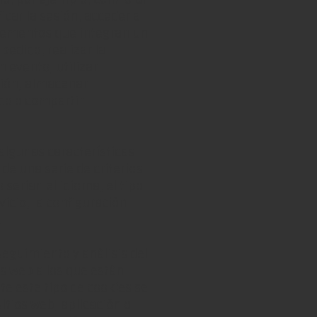
ficar la sesión, acceder a
elementos que integran un
pedido, realizar la
n evento, utilizar
ción, almacenar
ido o compartir
 algunas características
de una serie de criterios
serian el idioma, el tipo
vicio, la configuración
.
eguimiento y análisis del
s web a los que están
e este tipo de cookies se
sitios web, aplicación o