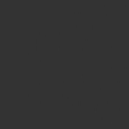
el tráfico y la comunicación de datos, identi
partes de acceso restringido, recordar los 
pedido, realizar el proceso de compra de un 
solicitud de inscripción o participación en u
elementos de seguridad durante la navega
contenidos para la difusión de vídeos o son
contenidos a través de redes sociales.
• Cookies de personalización:
Permiten al usuario acceder al servicio con
de carácter general predefinidas en función 
en el terminal del usuario como por ejemplo 
de navegador a través del cual accede al ser
regional desde donde accede al servicio, etc
• Cookies de análisis:
Permiten al responsable de las mismas, el s
comportamiento de los usuarios de los sitio
vinculadas. La información recogida mediant
utiliza en la medición de la actividad de los 