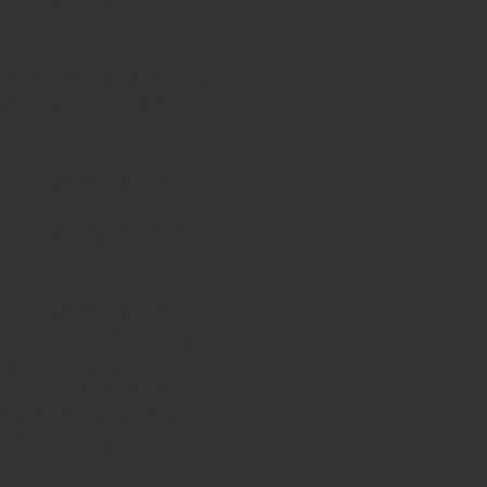
 dominio desde donde se
 obtengan se pueden
el usuario desde un
icio solicitado por el
el usuario desde un
 editor, sino por otra
 de las cookies.
as desde un equipo o
o la información que se
n tercero, no pueden ser