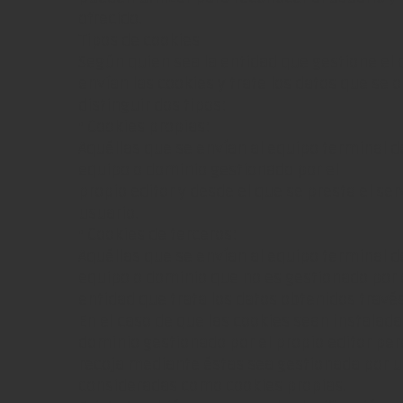
ofrecido.
Tipos de cookies
Según quien sea la entidad que gestione el
envían las cookies y trate los datos que se
distinguir dos tipos:
• Cookies propias:
Aquéllas que se envían al equipo terminal d
equipo o dominio gestionado por el
propio editor y desde el que se presta el serv
usuario.
• Cookies de terceros:
Aquéllas que se envían al equipo terminal d
equipo o dominio que no es gestionado por el
entidad que trata los datos obtenidos través
En el caso de que las cookies sean instalad
dominio gestionado por el propio editor per
recoja mediante éstas sea gestionada por u
consideradas como cookies propias.