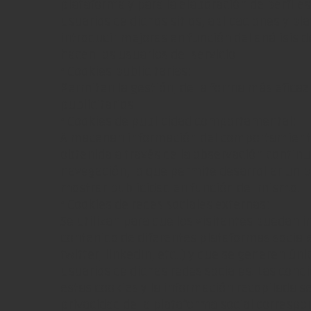
plataforma y para la elaboración de perfile
usuarios de dichos sitios, aplicaciones y pla
introducir mejoras en función del análisis d
hacen los usuarios del servicio.
• Cookies publicitarias:
Permiten la gestión, de la forma más eficaz 
publicitarios.
• Cookies de publicidad comportamental:
Almacenan información del comportamiento
obtenida a través de la observación contin
navegación, lo que permite desarrollar un pe
mostrar publicidad en función del mismo.
• Cookies de redes sociales externas:
Se utilizan para que los visitantes puedan i
contenido de diferentes plataformas social
twitter, linkedIn, etc..) y que se generen ú
usuarios de dichas redes sociales. Las condi
estas cookies y la información recopilada se 
privacidad de la plataforma social correspo