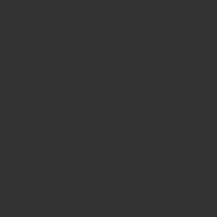
s de navegación de los
taformas, con el fin de
e los datos de uso que
posible, de los espacios
 de los usuarios
uada de sus hábitos de
rfil específico para
nteractuar con el
es (facebook, youtube,
nicamente para los
ciones de utilización de
regula por la política de
ndiente.