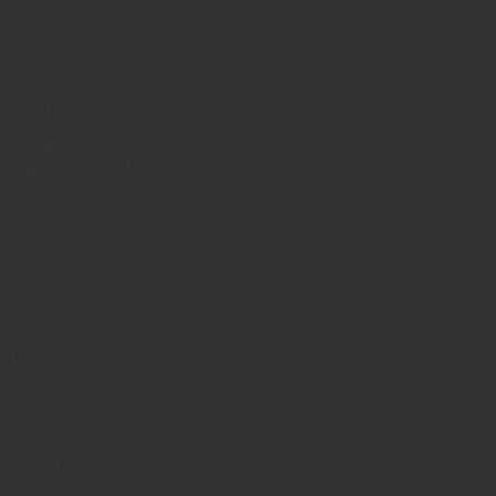
egún el plazo de tiempo
or del cliente, pudiendo
mientras el usuario
ar para almacenar
a la prestación del
 ocasión (p.e. una lista
al y pueden ser accedidos
el responsable de la
rios años.
is tipos de cookies según
obtenidos:
ión a través de una
lización de las diferentes
mo, por ejemplo, controlar