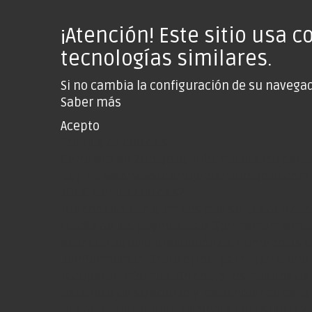
¡Atención! Este sitio usa c
tecnologías similares.
Si no cambia la configuración de su navegad
Saber más
Acepto
Política de cookies
Cerrajero en Zaragoza informa acerca del us
página web: www.cerrajeroenzaragoza.com
¿Qué son las cookies?
Las cookies son archivos que se pueden des
través de las páginas web. Son herramienta
esencial para la prestación de numerosos se
la información. Entre otros, permiten a un
recuperar información sobre los hábitos de
usuario o de su equipo y, dependiendo de la
pueden utilizar para reconocer al usuario y 