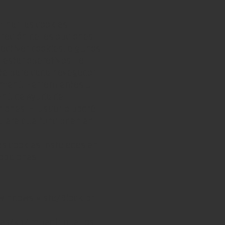
minar las cookies
uración de las opciones
sactivar cookies, algunos
 estar operativos. La
nte para cada navegador,
 menú Herramientas u
nú de Ayuda del
iones. El usuario podrá
uiere que funcionen en
as cookies instaladas en
 opciones
indows-vista/Block-or-
g/es/kb/impedir-que-los-